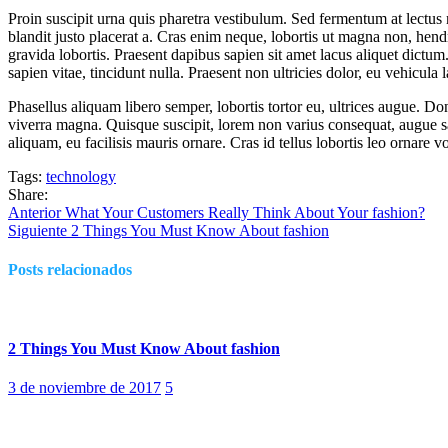
Proin suscipit urna quis pharetra vestibulum. Sed fermentum at lectus n
blandit justo placerat a. Cras enim neque, lobortis ut magna non, hendre
gravida lobortis. Praesent dapibus sapien sit amet lacus aliquet dict
sapien vitae, tincidunt nulla. Praesent non ultricies dolor, eu vehicula 
Phasellus aliquam libero semper, lobortis tortor eu, ultrices augue. Do
viverra magna. Quisque suscipit, lorem non varius consequat, augue sapie
aliquam, eu facilisis mauris ornare. Cras id tellus lobortis leo ornare
Tags:
technology
Share:
Navegación
Post
Anterior
What Your Customers Really Think About Your fashion?
anterior:
Próximo
Siguiente
2 Things You Must Know About fashion
de
post:
entradas
Posts relacionados
2 Things You Must Know About fashion
Posted
3 de noviembre de 2017
5
on