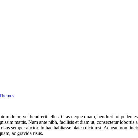
 Themes
entum dolor, vel hendrerit tellus. Cras neque quam, hendrerit ut pellen
ssim mattis. Nam ante nibh, facilisis et diam ut, consectetur lobortis ant
 risus semper auctor. In hac habitasse platea dictumst. Aenean non tin
quam, ac gravida risus.