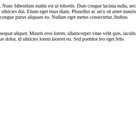
s. Nunc bibendum mattis est ut lobortis. Duis congue lacinia nulla, nec
 ultricies dui. Etiam eget risus diam. Phasellus ac arcu sit amet mauris
e congue purus aliquam eu. Nullam eget metus consectetur, finibus
equat aliquet. Mauris eros lorem, ullamcorper vitae velit quis, iaculis
dolor, id ultricies lorem laoreet eu. Sed porttitor leo eget felis