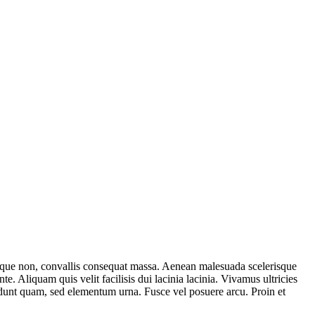
tesque non, convallis consequat massa. Aenean malesuada scelerisque
e. Aliquam quis velit facilisis dui lacinia lacinia. Vivamus ultricies
cidunt quam, sed elementum urna. Fusce vel posuere arcu. Proin et