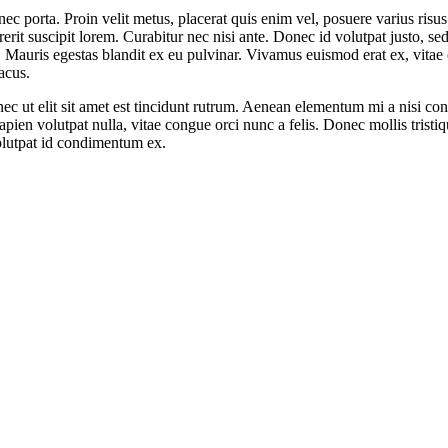
ec porta. Proin velit metus, placerat quis enim vel, posuere varius risu
rit suscipit lorem. Curabitur nec nisi ante. Donec id volutpat justo, sed
um. Mauris egestas blandit ex eu pulvinar. Vivamus euismod erat ex, vita
lacus.
nec ut elit sit amet est tincidunt rutrum. Aenean elementum mi a nisi cons
n volutpat nulla, vitae congue orci nunc a felis. Donec mollis tristique 
 volutpat id condimentum ex.