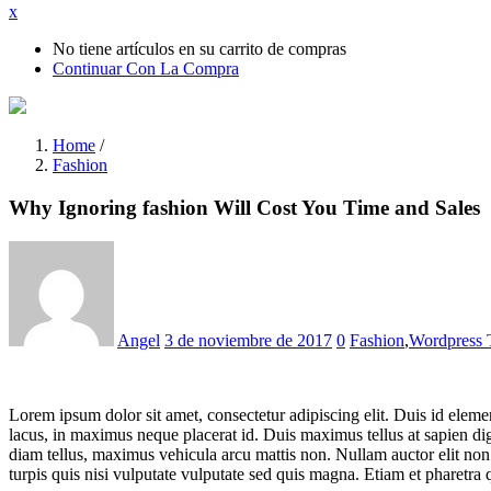
x
No tiene artículos en su carrito de compras
Continuar Con La Compra
Home
/
Fashion
Why Ignoring fashion Will Cost You Time and Sales
Posted
on
Angel
3 de noviembre de 2017
0
Fashion
,
Wordpress
Lorem ipsum dolor sit amet, consectetur adipiscing elit. Duis id elem
lacus, in maximus neque placerat id. Duis maximus tellus at sapien digni
diam tellus, maximus vehicula arcu mattis non. Nullam auctor elit non
turpis quis nisi vulputate vulputate sed quis magna. Etiam et pharetra 